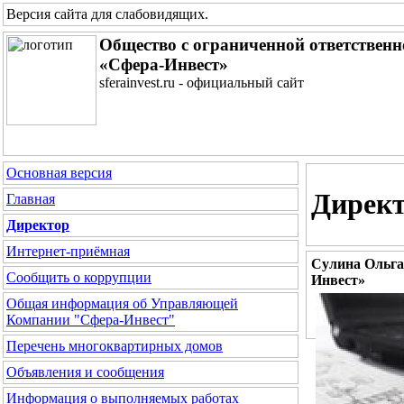
Версия сайта для слабовидящих
.
Общество с ограниченной ответствен
«Сфера-Инвест»
sferainvest.ru - официальный сайт
Основная версия
Дирек
Главная
Директор
Интернет-приёмная
Сулина Ольга
Сообщить о коррупции
Инвест»
Общая информация об Управляющей
Компании "Сфера-Инвест"
Перечень многоквартирных домов
Объявления и сообщения
Информация о выполняемых работах