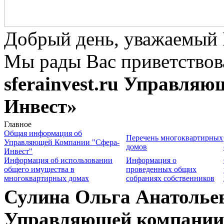
Добрый день, уважаемый 
Мы рады Вас приветствов
sferainvest.ru
Управляющ
Инвест»
Главное
Общая информация об
Перечень многоквартирных
Управляющей Компании "Сфера-
домов
Инвест"
Информация об использовании
Информация о
общего имущества в
проведенных общих
многоквартирных домах
собраниях собственников
Сулина Ольга Анатолье
Управляющей компании