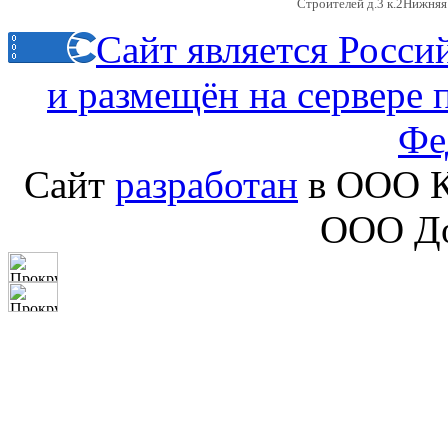
Строителей д.3 к.2
Нижняя 
Сайт является Росс
и размещён на сервере
Фе
Сайт
разработан
в ООО К
ООО До