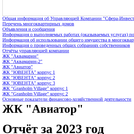
Общая информация об Управляющей Компании "Сфера-Инвест
Перечень многоквартирных домов
Объявления и сообщения
Информация о выполняемых работах (оказываемых услугах) п
Информация об использовании общего имущества в многоква
Информация о проведенных общих собраниях собственников
Отчёты управляющей компании
ЖК "Аквамарин"
ЖК "Аквамарин-2"
ЖК "Авиатор"
ЖК "ЮВЕНТА" корпус 1
ЖК "ЮВЕНТА" корпус 2
ЖК "ЮВЕНТА" корпус 3
ЖК "Granholm Village" корпус 1
ЖК "Granholm Village" корпус 2
Основные показатели финансово-хозяйственной деятельности
ЖК "Авиатор"
Отчёт за 2023 год