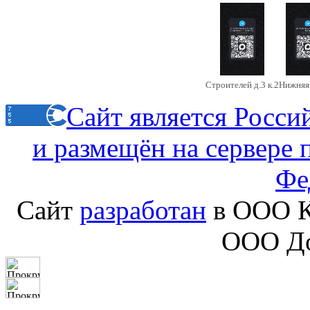
Строителей д.3 к.2
Нижняя 
Сайт является Росс
и размещён на сервере
Фе
Сайт
разработан
в ООО К
ООО До