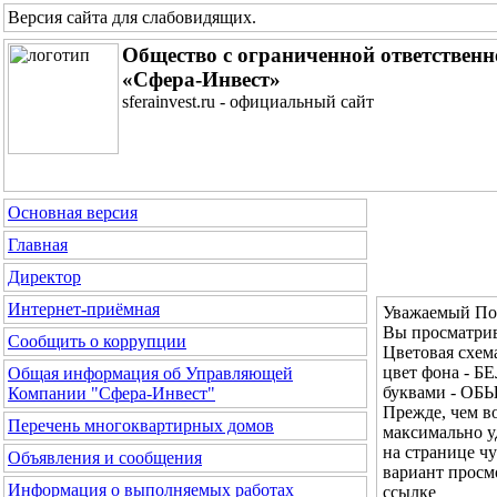
Версия сайта для слабовидящих
.
Общество с ограниченной ответствен
«Сфера-Инвест»
sferainvest.ru - официальный сайт
Основная версия
Главная
Директор
Интернет-приёмная
Уважаемый Пос
Вы просматрив
Сообщить о коррупции
Цветовая сх
цвет фона - Б
Общая информация об Управляющей
буквами - О
Компании "Сфера-Инвест"
Прежде, чем во
Перечень многоквартирных домов
максимально у
на странице ч
Объявления и сообщения
вариант просм
Информация о выполняемых работах
ссылке