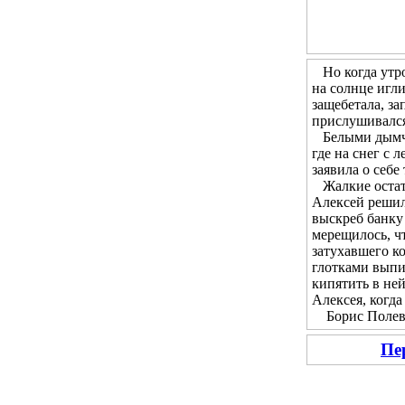
Но когда утром
на солнце игл
защебетала, за
прислушивался 
Белыми дымчат
где на снег с 
заявила о себе
Жалкие остатк
Алексей решил 
выскреб банку 
мерещилось, чт
затухавшего ко
глотками выпи
кипятить в не
Алексея, когда
Борис Полевой
Пе