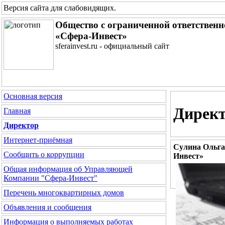
Версия сайта для слабовидящих
.
Общество с ограниченной ответствен
«Сфера-Инвест»
sferainvest.ru - официальный сайт
Основная версия
Дирек
Главная
Директор
Интернет-приёмная
Сулина Ольга
Сообщить о коррупции
Инвест»
Общая информация об Управляющей
Компании "Сфера-Инвест"
Перечень многоквартирных домов
Объявления и сообщения
Информация о выполняемых работах