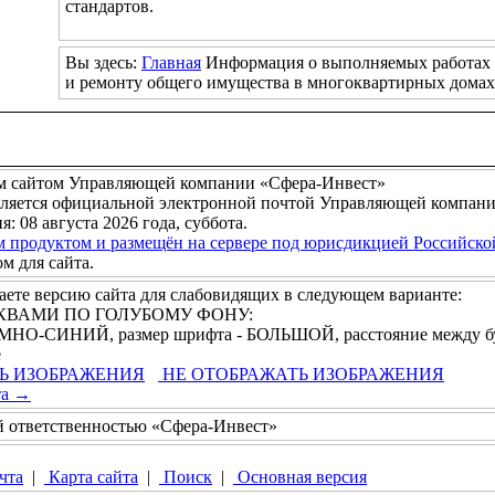
стандартов.
Вы здесь:
Главная
Информация о выполняемых работах 
и ремонту общего имущества в многоквартирных домах
м сайтом Управляющей компании «Сфера-Инвест»
ляется официальной электронной почтой Управляющей компани
я: 08 августа 2026 года, суббота.
м продуктом и размещён на сервере под юрисдикцией Российск
 для сайта.
ете версию сайта для слабовидящих в следующем варианте:
БУКВАМИ ПО ГОЛУБОМУ ФОНУ:
 ТЁМНО-СИНИЙ, размер шрифта - БОЛЬШОЙ, расстояние между 
е
Ь ИЗОБРАЖЕНИЯ
НЕ ОТОБРАЖАТЬ ИЗОБРАЖЕНИЯ
та →
й ответственностью «Сфера-Инвест»
чта
|
Карта сайта
|
Поиск
|
Основная версия