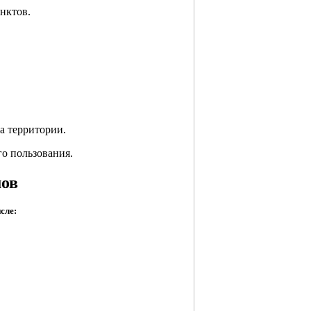
нктов.
а территории.
о пользования.
мов
сле: