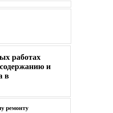
ых работах
 содержанию и
а в
му ремонту