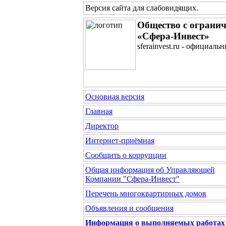
Версия сайта для слабовидящих
.
Общество с огранич
«Сфера-Инвест»
sferainvest.ru - официаль
Основная версия
Главная
Директор
Интернет-приёмная
Сообщить о коррупции
Общая информация об Управляющей
Компании "Сфера-Инвест"
Перечень многоквартирных домов
Объявления и сообщения
Информация о выполняемых работах