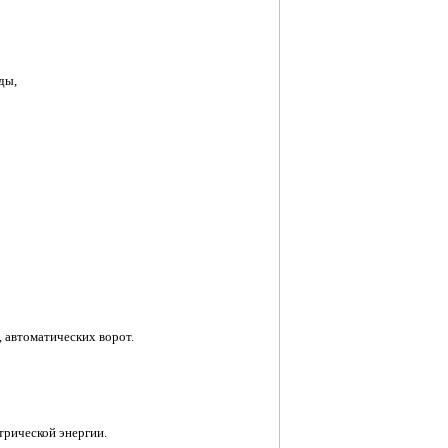
ды,
 автоматических ворот.
трической энергии.