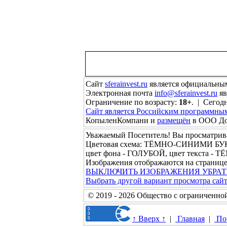
Сайт
sferainvest.ru
является официальны
Электронная почта
info@sferainvest.ru
яв
Ограничение по возрасту:
18+
. | Сегодн
Сайт является Российским программны
КопыленКомпани и
размещён
в ООО Дом
Уважаемый Посетитель! Вы просматрива
Цветовая схема: ТЁМНО-СИНИМИ 
цвет фона - ГОЛУБОЙ, цвет текста -
Изображения отображаются на страниц
ВЫКЛЮЧИТЬ ИЗОБРАЖЕНИЯ
УБРАТ
Выбрать другой вариант просмотра сай
© 2019 - 2026 Общество с ограниченно
↑ Вверх ↑
|
Главная
|
По